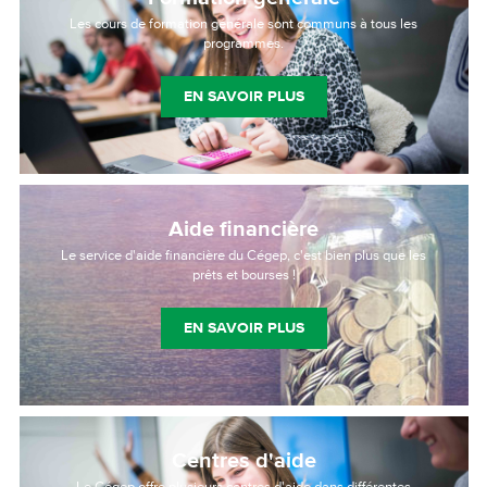
Les cours de formation générale sont communs à tous les
programmes.
EN SAVOIR PLUS
Aide financière
Le service d'aide financière du Cégep, c'est bien plus que les
prêts et bourses !
EN SAVOIR PLUS
Centres d'aide