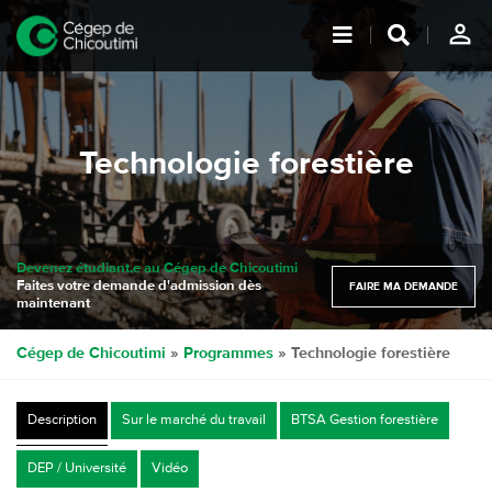
person_outline
Technologie forestière
Devenez étudiant.e au Cégep de Chicoutimi
Faites votre demande d'admission dès
FAIRE MA DEMANDE
maintenant
Cégep de Chicoutimi
»
Programmes
»
Technologie forestière
Description
Sur le marché du travail
BTSA Gestion forestière
DEP / Université
Vidéo