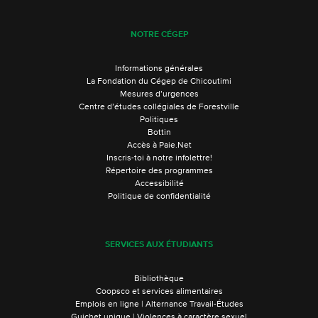
NOTRE CÉGEP
Informations générales
La Fondation du Cégep de Chicoutimi
Mesures d’urgences
Centre d’études collégiales de Forestville
Politiques
Bottin
Accès à Paie.Net
Inscris-toi à notre infolettre!
Répertoire des programmes
Accessibilité
Politique de confidentialité
SERVICES AUX ÉTUDIANTS
Bibliothèque
Coopsco et services alimentaires
Emplois en ligne | Alternance Travail-Études
Guichet unique | Violences à caractère sexuel