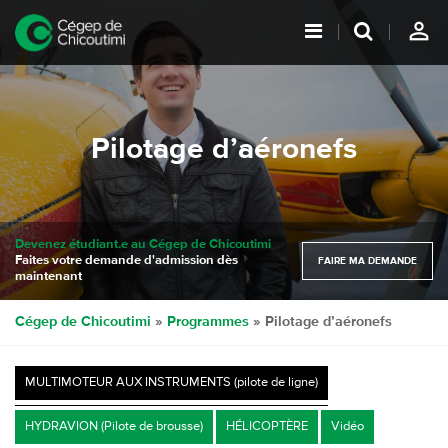
person_outline
Pilotage d’aéronefs
Devenez étudiant.e au Cégep de Chicoutimi
Faites votre demande d'admission dès
FAIRE MA DEMANDE
maintenant
Cégep de Chicoutimi
»
Programmes
»
Pilotage d’aéronefs
MULTIMOTEUR AUX INSTRUMENTS (pilote de ligne)
HYDRAVION (Pilote de brousse)
HÉLICOPTÈRE
Vidéo