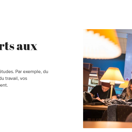
rts aux
s études. Par exemple, du
 travail, vos
ent.