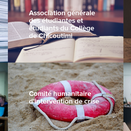
Association générale
des étudiantes et
étudiants du Collège
de Chicoutimi
Comité humanitaire
d'intervention de crise