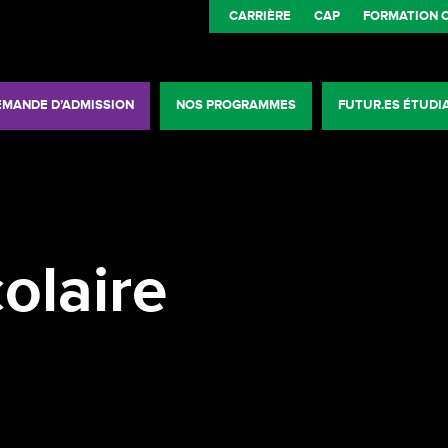
CARRIÈRE
CAP
FORMATION 
EMANDE D’ADMISSION
NOS PROGRAMMES
FUTUR.ES ÉTUDI
olaire