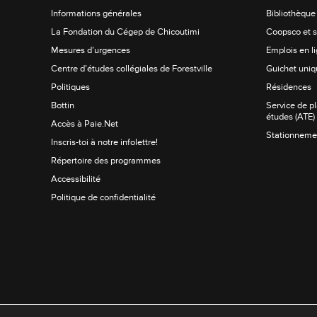
Informations générales
Bibliothèque
La Fondation du Cégep de Chicoutimi
Coopsco et s
Mesures d’urgences
Emplois en li
Centre d’études collégiales de Forestville
Guichet uniq
Politiques
Résidences
Bottin
Service de p
études (ATE)
Accès à Paie.Net
Stationnemen
Inscris-toi à notre infolettre!
Répertoire des programmes
Accessibilité
Politique de confidentialité