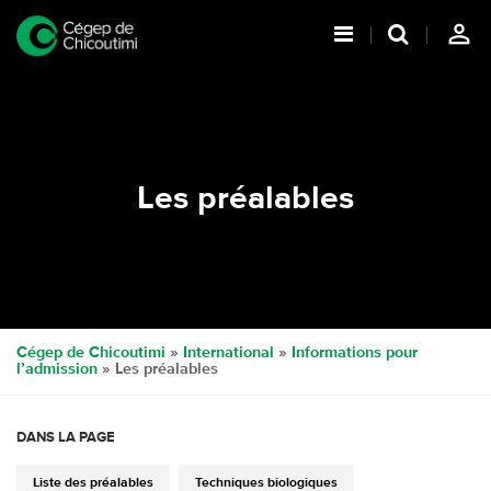
person_outline
Les préalables
Cégep de Chicoutimi
»
International
»
Informations pour
l’admission
» Les préalables
DANS LA PAGE
Liste des préalables
Techniques biologiques