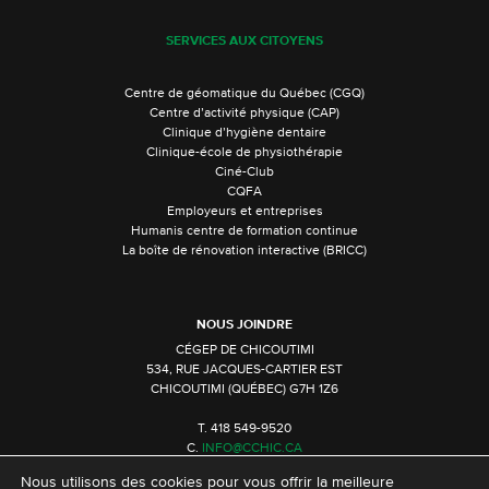
SERVICES AUX CITOYENS
Centre de géomatique du Québec (CGQ)
Centre d’activité physique (CAP)
Clinique d’hygiène dentaire
Clinique-école de physiothérapie
Ciné-Club
CQFA
Employeurs et entreprises
Humanis centre de formation continue
La boîte de rénovation interactive (BRICC)
NOUS JOINDRE
CÉGEP DE CHICOUTIMI
534, RUE JACQUES-CARTIER EST
CHICOUTIMI (QUÉBEC) G7H 1Z6
T. 418 549-9520
C.
INFO@CCHIC.CA
Nous utilisons des cookies pour vous offrir la meilleure