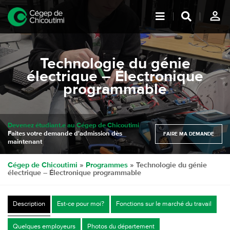
person_outline
Technologie du génie
électrique – Électronique
programmable
Devenez étudiant.e au Cégep de Chicoutimi
Faites votre demande d'admission dès
FAIRE MA DEMANDE
maintenant
Cégep de Chicoutimi
»
Programmes
»
Technologie du génie
électrique – Électronique programmable
Description
Est-ce pour moi?
Fonctions sur le marché du travail
Quelques employeurs
Photos du département