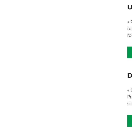
U
« 
re
re
D
« 
Pr
sc