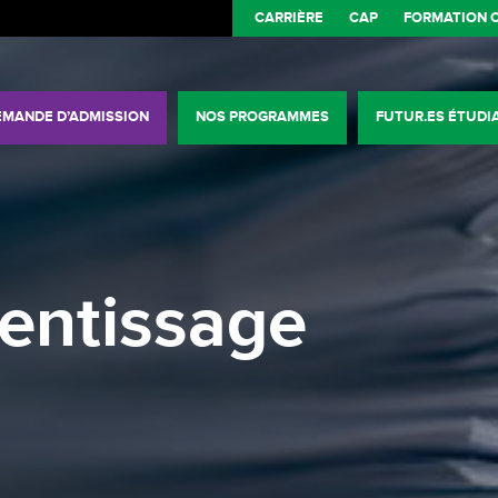
CARRIÈRE
CAP
FORMATION 
EMANDE D’ADMISSION
NOS PROGRAMMES
FUTUR.ES ÉTUDI
rentissage