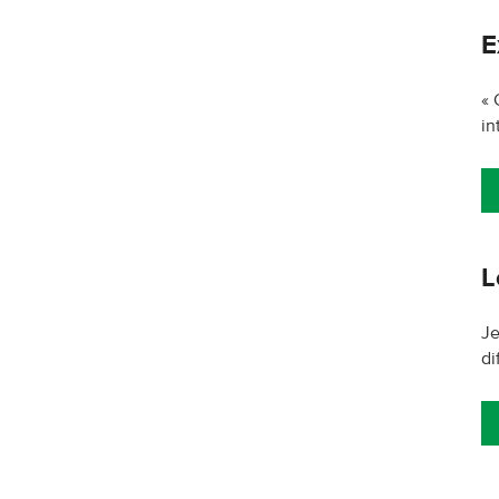
E
« 
in
L
Je
di