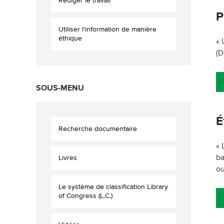
Rédiger le travail
P
Utiliser l'information de manière
éthique
« 
(D
SOUS-MENU
É
Recherche documentaire
« 
ba
Livres
ou
Le système de classification Library
of Congress (L.C.)