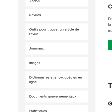
Vidéos
C
Revues
Pr
la
Outils pour trouver un article de
ma
revue
Journaux
Images
Dictionnaires et encyclopédies en
ligne
T
Documents gouvernementaux
G
Statistiques