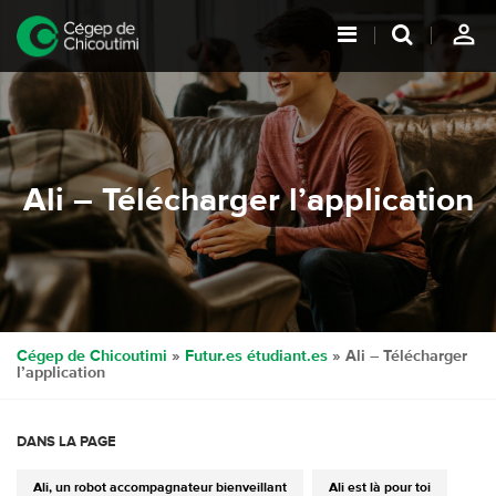
person_outline
Ali – Télécharger l’application
Cégep de Chicoutimi
»
Futur.es étudiant.es
» Ali – Télécharger
l’application
DANS LA PAGE
Ali, un robot accompagnateur bienveillant
Ali est là pour toi