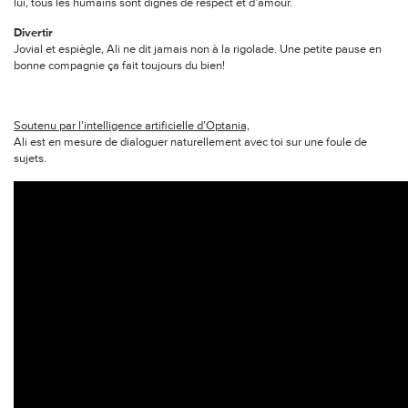
lui, tous les humains sont dignes de respect et d’amour.
Divertir
Jovial et espiègle, Ali ne dit jamais non à la rigolade. Une petite pause en
bonne compagnie ça fait toujours du bien!
Soutenu par l’intelligence artificielle d’Optania,
Ali est en mesure de dialoguer naturellement avec toi sur une foule de
sujets.