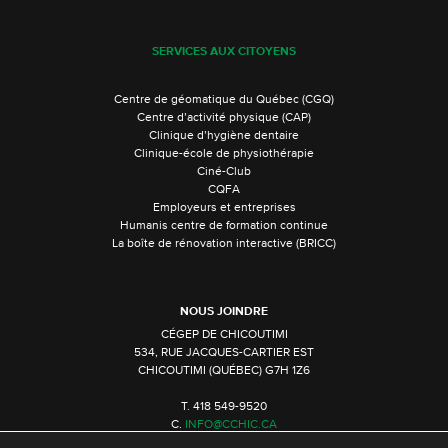
SERVICES AUX CITOYENS
Centre de géomatique du Québec (CGQ)
Centre d’activité physique (CAP)
Clinique d’hygiène dentaire
Clinique-école de physiothérapie
Ciné-Club
CQFA
Employeurs et entreprises
Humanis centre de formation continue
La boîte de rénovation interactive (BRICC)
NOUS JOINDRE
CÉGEP DE CHICOUTIMI
534, RUE JACQUES-CARTIER EST
CHICOUTIMI (QUÉBEC) G7H 1Z6
T. 418 549-9520
C.
INFO@CCHIC.CA