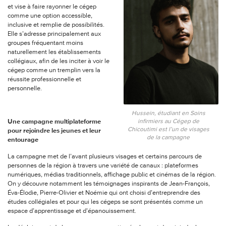
et vise à faire rayonner le cégep
comme une option accessible,
inclusive et remplie de possibilités.
Elle s’adresse principalement aux
groupes fréquentant moins
naturellement les établissements
collégiaux, afin de les inciter à voir le
cégep comme un tremplin vers la
réussite professionnelle et
personnelle.
Hussein, étudiant en Soins
infirmiers au Cégep de
Une campagne multiplateforme
Chicoutimi est l’un de visages
pour rejoindre les jeunes et leur
de la campagne
entourage
La campagne met de l’avant plusieurs visages et certains parcours de
personnes de la région à travers une variété de canaux : plateformes
numériques, médias traditionnels, affichage public et cinémas de la région.
On y découvre notamment les témoignages inspirants de Jean-François,
Éva-Élodie, Pierre-Olivier et Noémie qui ont choisi d’entreprendre des
études collégiales et pour qui les cégeps se sont présentés comme un
espace d’apprentissage et d’épanouissement.