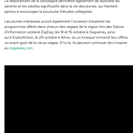
Le déploiement de la campagne permettra également de rejoindre les
parents et les adultes significatifs dans la vie des jeunes, qui hésitent
parfois à encourager la poursuite d’études collégiales.
Les jeunes intéressés auront également l’occasion d’explorer les
programmes offerts dans chacun des cégeps de la région lors des Salons
d’information scolaire ZigZag, les 14 et 15 octobre à Saguenay, ainsi
qu’à ExplorAction, le 29 octobre à Alma, où un kiosque immersif leur offrira
un avant-goût de la vie au cégep. D’ici là, ils peuvent continuer de s’inspirer
au
cegepslsj.com
.