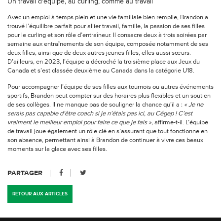
Un travail d’équipe, au curling, comme au travail
Avec un emploi à temps plein et une vie familiale bien remplie, Brandon a
trouvé l’équilibre parfait pour allier travail, famille, la passion de ses filles
pour le curling et son rôle d’entraîneur. Il consacre deux à trois soirées par
semaine aux entraînements de son équipe, composée notamment de ses
deux filles, ainsi que de deux autres jeunes filles, elles aussi sœurs.
D’ailleurs, en 2023, l’équipe a décroché la troisième place aux Jeux du
Canada et s’est classée deuxième au Canada dans la catégorie U18.
Pour accompagner l’équipe de ses filles aux tournois ou autres événements
sportifs, Brandon peut compter sur des horaires plus flexibles et un soutien
de ses collèges. Il ne manque pas de souligner la chance qu’il a :
« Je ne
serais pas capable d’être coach si je n’étais pas ici, au Cégep ! C’est
vraiment le meilleur emploi pour faire ce que je fais »
, affirme-t-il. L’équipe
de travail joue également un rôle clé en s’assurant que tout fonctionne en
son absence, permettant ainsi à Brandon de continuer à vivre ces beaux
moments sur la glace avec ses filles.
PARTAGER
RETOUR AUX ARTICLES