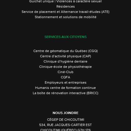
Guichet unique | Violences à caractère sexuel
Résidences
Service de placement et Alternance travail-études (ATE)
Stationnement et solutions de mobilité
SERVICES AUX CITOYENS
Centre de géomatique du Québec (CGQ)
Centre d’activité physique (CAP)
Clinique d’hygiène dentaire
Clinique-école de physiothérapie
Ciné-Club
CQFA
Employeurs et entreprises
Humanis centre de formation continue
La boîte de rénovation interactive (BRICC)
NOUS JOINDRE
CÉGEP DE CHICOUTIMI
534, RUE JACQUES-CARTIER EST
CHICOUTIMI (QUÉBEC) G7H 1Z6