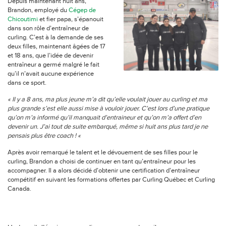
Depuis maintenant huit ans,
Brandon, employé du
Cégep de
Chicoutimi
et fier papa, s’épanouit
dans son rôle d’entraîneur de
curling. C’est à la demande de ses
deux filles, maintenant âgées de 17
et 18 ans, que l’idée de devenir
entraîneur a germé malgré le fait
qu’il n’avait aucune expérience
dans ce sport.
« Il y a 8 ans, ma plus jeune m’a dit qu’elle voulait jouer au curling et ma
plus grande s’est elle aussi mise à vouloir jouer. C’est lors d’une pratique
qu’on m’a informé qu’il manquait d’entraineur et qu’on m’a offert d’en
devenir un. J’ai tout de suite embarqué, même si huit ans plus tard je ne
pensais plus être coach ! «
Après avoir remarqué le talent et le dévouement de ses filles pour le
curling, Brandon a choisi de continuer en tant qu’entraîneur pour les
accompagner. Il a alors décidé d’obtenir une certification d’entraîneur
compétitif en suivant les formations offertes par Curling Québec et Curling
Canada.