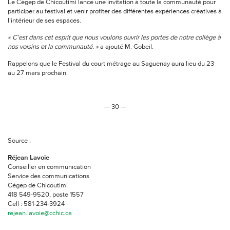
Le Cégep de Chicoutimi lance une invitation à toute la communauté pour
participer au festival et venir profiter des différentes expériences créatives à
l’intérieur de ses espaces.
« C’est dans cet esprit que nous voulons ouvrir les portes de notre collège à
nos voisins et la communauté. »
a ajouté M. Gobeil.
Rappelons que le Festival du court métrage au Saguenay aura lieu du 23
au 27 mars prochain.
— 30 —
Source :
Réjean Lavoie
Conseiller en communication
Service des communications
Cégep de Chicoutimi
418 549-9520, poste 1557
Cell : 581-234-3924
rejean.lavoie@cchic.ca