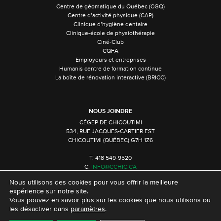
Centre de géomatique du Québec (CGQ)
Centre d’activité physique (CAP)
Clinique d’hygiène dentaire
Clinique-école de physiothérapie
Ciné-Club
CQFA
Employeurs et entreprises
Humanis centre de formation continue
La boîte de rénovation interactive (BRICC)
NOUS JOINDRE
CÉGEP DE CHICOUTIMI
534, RUE JACQUES-CARTIER EST
CHICOUTIMI (QUÉBEC) G7H 1Z6
T. 418 549-9520
C.
INFO@CCHIC.CA
Nous utilisons des cookies pour vous offrir la meilleure
expérience sur notre site.
Vous pouvez en savoir plus sur les cookies que nous utilisons ou
les désactiver dans
paramètres
.