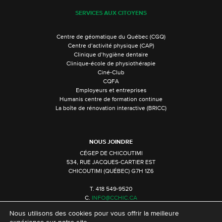
SERVICES AUX CITOYENS
Centre de géomatique du Québec (CGQ)
Centre d’activité physique (CAP)
Clinique d’hygiène dentaire
Clinique-école de physiothérapie
Ciné-Club
CQFA
Employeurs et entreprises
Humanis centre de formation continue
La boîte de rénovation interactive (BRICC)
NOUS JOINDRE
CÉGEP DE CHICOUTIMI
534, RUE JACQUES-CARTIER EST
CHICOUTIMI (QUÉBEC) G7H 1Z6
T. 418 549-9520
C.
INFO@CCHIC.CA
Nous utilisons des cookies pour vous offrir la meilleure