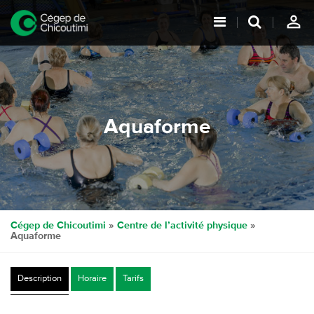
person_outline
Aquaforme
Cégep de Chicoutimi
»
Centre de l’activité physique
»
Aquaforme
Description
Horaire
Tarifs