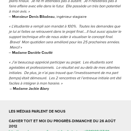
plans finaux. Je ne m’attendais pas à autant. Je n’hésiterais pas à
faire affaire avec elle dans le futur. Elle possède un très bon potentiel
à mon avis. »
–
Monsieur Denis Bilodeau
, ingénieur stagiaire
« L’étudiante a rempli son mandat à 100%. Toutes les demandes que
je lui ai faites se retrouvent dans le projet final….Il faut aussi ajouter le
support technique afin de nous aider à visualiser le concept final.
Bravo! Mon quotidien sera amélioré pour les 25 prochaines années.
Merci!
»
–
Madame Danièle Coutlé
« J’ai beaucoup apprécié participer au projet. Les étudiants sont
agréables et professionnels. Le résultat est au-delà de mes attentes
initiales. De plus, je n’ai pas trouvé que l’investissement de ma part
(temps) était démesuré. Les 2 rencontres et l’entrevue initiale ont été
faciles à intégrer à mon horaire. »
– Madame Jackie Alary
LES MÉDIAS PARLENT DE NOUS
CAHIER TOIT ET MOI DU PROGRÈS-DIMANCHE DU 26 AOÛT
2012