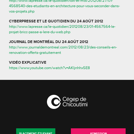
http://www.lapresse.ca/le-quotidien/toit-et-moi/201208/27/01-
4568540-des-etudiants-en-architecture-pour-vous-seconder-dans-
vos-projets.php
CYBERPRESSE ET LE QUOTIDIEN DU 24 AOÛT 2012
http://www.lapresse.ca/le-quotidien/201208/23/01-4567564-le-
projet-bricc-passe-a-lere-du-web.php
JOURNAL DE MONTRÉAL DU 24 AOÛT 2012
http://www.journaldemontreal.com/2012/08/23/des-conseils-en-
renovation-offerts-gratuitement
VIDÉO EXPLICATIVE
https://www.youtube.com/watch?v=AKljnhhx5E8
PLACEMENT ÉTUDIANT
ADMISSION