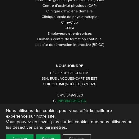
Centre de géomatique du Québec (CGQ)
Centre d’activité physique (CAP)
Clinique d’hygiène dentaire
Clinique-école de physiothérapie
Ciné-Club
CQFA
Employeurs et entreprises
Humanis centre de formation continue
La boîte de rénovation interactive (BRICC)
NOUS JOINDRE
CÉGEP DE CHICOUTIMI
534, RUE JACQUES-CARTIER EST
CHICOUTIMI (QUÉBEC) G7H 1Z6
T. 418 549-9520
C.
INFO@CCHIC.CA
Nous utilisons des cookies pour vous offrir la meilleure
expérience sur notre site.
Vous pouvez en savoir plus sur les cookies que nous utilisons ou
les désactiver dans
paramètres
.