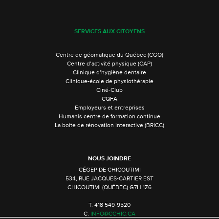
SERVICES AUX CITOYENS
Centre de géomatique du Québec (CGQ)
Centre d’activité physique (CAP)
Clinique d’hygiène dentaire
Clinique-école de physiothérapie
Ciné-Club
CQFA
Employeurs et entreprises
Humanis centre de formation continue
La boîte de rénovation interactive (BRICC)
NOUS JOINDRE
CÉGEP DE CHICOUTIMI
534, RUE JACQUES-CARTIER EST
CHICOUTIMI (QUÉBEC) G7H 1Z6
T. 418 549-9520
C.
INFO@CCHIC.CA