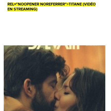
REL="NOOPENER NOREFERRER">TITANE (VIDÉO
EN STREAMING)